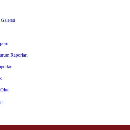
 Galerisi
aporu
urum Raporları
aporlar
k
 Olun
ap