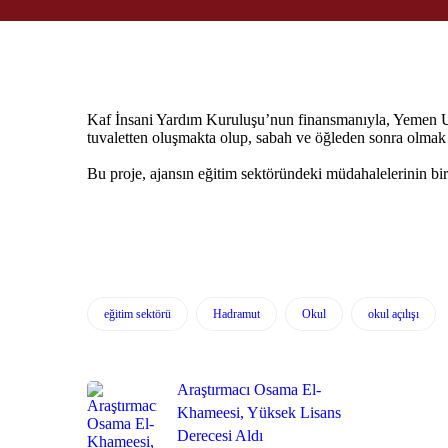
Kaf İnsani Yardım Kuruluşu’nun finansmanıyla, Yemen Ulus
tuvaletten oluşmakta olup, sabah ve öğleden sonra olmak 
Bu proje, ajansın eğitim sektöründeki müdahalelerinin bir p
eğitim sektörü
Hadramut
Okul
okul açılışı
Araştırmacı Osama El-
Khameesi, Yüksek Lisans
Derecesi Aldı