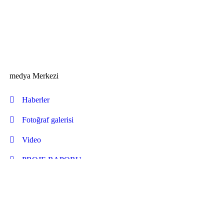
medya Merkezi
Haberler
Fotoğraf galerisi
Video
PROJE RAPORU
İNSANİ DURUM RAPORLARI
Yıllık raporlar