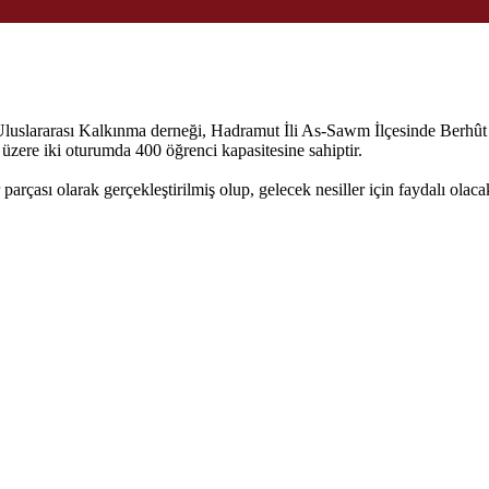
lararası Kalkınma derneği, Hadramut İli As-Sawm İlçesinde Berhût Okul
üzere iki oturumda 400 öğrenci kapasitesine sahiptir.
arçası olarak gerçekleştirilmiş olup, gelecek nesiller için faydalı olacak