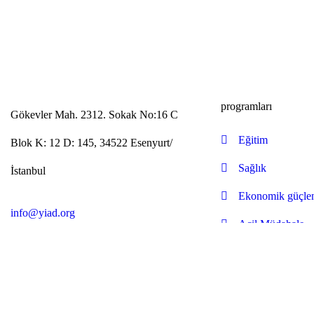
programları
Gökevler Mah. 2312. Sokak No:16 C
Eğitim
Blok K: 12 D: 145, 34522 Esenyurt/
Sağlık
İstanbul
Ekonomik güçle
info@yiad.org
Acil Müdahale