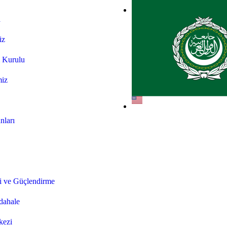
a
iz
 Kurulu
miz
nları
 ve Güçlendirme
dahale
kezi