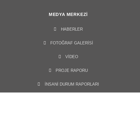
MEDYA MERKEZI
HABERLER
FOTOĞRAF GALERISI
VIDEO
PROJE RAPORU
İNSANİ DURUM RAPORLARI
YILLIK RAPORLAR
TELIF HAKKI © 2021 YIAD
GIZLILIK POLITIKASI