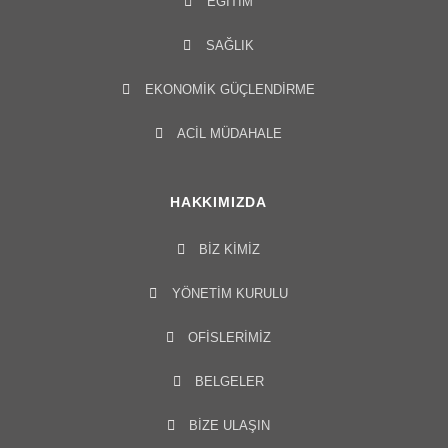
EĞITIM
SAĞLIK
EKONOMIK GÜÇLENDIRME
ACIL MÜDAHALE
HAKKIMIZDA
BIZ KIMIZ
YÖNETIM KURULU​
OFISLERIMIZ
BELGELER
BİZE ULAŞIN