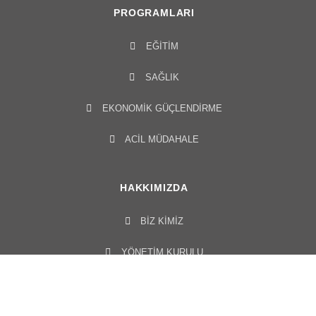
PROGRAMLARI
EĞITIM
SAĞLIK
EKONOMIK GÜÇLENDIRME
ACIL MÜDAHALE
HAKKIMIZDA
BIZ KIMIZ
YÖNETIM KURULU​
OFISLERIMIZ
BELGELER