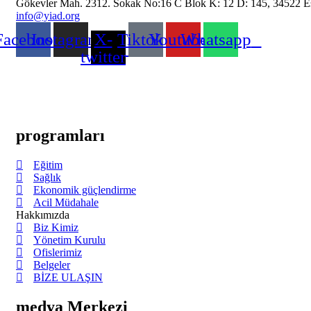
Gökevler Mah. 2312. Sokak No:16 C Blok K: 12 D: 145, 34522 Es
info@yiad.org
Facebook
Instagram
X-
Tiktok
Youtube
Whatsapp
twitter
YIAD, siyasi olmayan, kâr amacı gütmeyen ve vergiden muaf 501 (c)
YIAD, 2023 yılından bu yana Birleşmiş Milletler Ekonomik ve S
programları
Eğitim
Sağlık
Ekonomik güçlendirme
Acil Müdahale
Hakkımızda
Biz Kimiz
Yönetim Kurulu​
Ofislerimiz
Belgeler
BİZE ULAŞIN
medya Merkezi