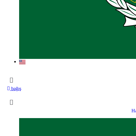
bağış
H