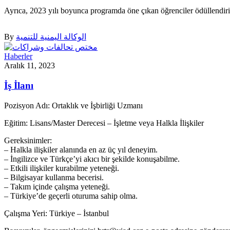
Ayrıca, 2023 yılı boyunca programda öne çıkan öğrenciler ödüllendiri
By
الوكالة اليمنية للتنمية
Haberler
Aralık 11, 2023
İş İlanı
Pozisyon Adı: Ortaklık ve İşbirliği Uzmanı
Eğitim: Lisans/Master Derecesi – İşletme veya Halkla İlişkiler
Gereksinimler:
– Halkla ilişkiler alanında en az üç yıl deneyim.
– İngilizce ve Türkçe’yi akıcı bir şekilde konuşabilme.
– Etkili ilişkiler kurabilme yeteneği.
– Bilgisayar kullanma becerisi.
– Takım içinde çalışma yeteneği.
– Türkiye’de geçerli oturuma sahip olma.
Çalışma Yeri: Türkiye – İstanbul