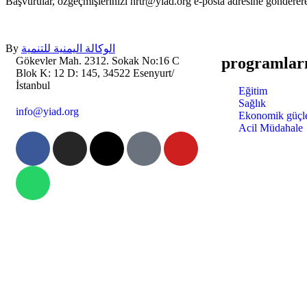
Başvurular, özgeçmişlerinizi hrtr@yiad.org e-posta adresine göndererek
By
الوكالة اليمنية للتنمية
programlar
Gökevler Mah. 2312. Sokak No:16 C
Blok K: 12 D: 145, 34522 Esenyurt/
İstanbul
Eğitim
Sağlık
info@yiad.org
Ekonomik güçl
Acil Müdahale
YIAD, siyasi olmayan, kâr amacı
gütmeyen ve vergiden muaf 501 (c) (3)
tescilli bir kuruluştur – Kimlik # 85-
3630257
YIAD, 2023 yılından bu yana Birleşmiş
Milletler Ekonomik ve Sosyal Konseyi