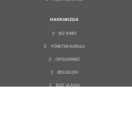
HAKKIMIZDA
BIZ KIMIZ
YÖNETIM KURULU​
OFISLERIMIZ
BELGELER
BİZE ULAŞIN
MEDYA MERKEZI
HABERLER