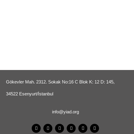
Gökevler Mah. 2312. Sokak No:16 C Blok K: 12 D: 145,
34522 Esenyurt/İstanbul
info@yiad.org