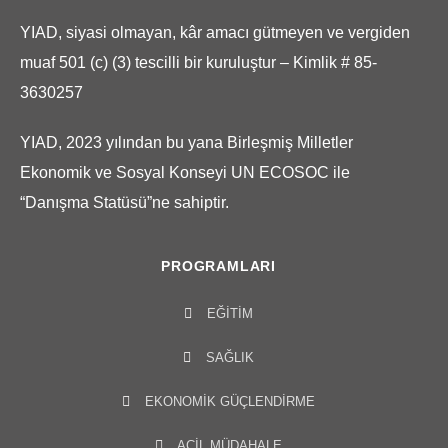
YIAD, siyasi olmayan, kâr amacı gütmeyen ve vergiden
muaf 501 (c) (3) tescilli bir kuruluştur – Kimlik # 85-
3630257
YIAD, 2023 yılından bu yana Birleşmiş Milletler
Ekonomik ve Sosyal Konseyi UN ECOSOC ile
“Danışma Statüsü”ne sahiptir.
PROGRAMLARI
EĞITIM
SAĞLIK
EKONOMIK GÜÇLENDIRME
ACIL MÜDAHALE