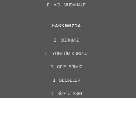
ACIL MÜDAHALE
HAKKIMIZDA
BIZ KIMIZ
YÖNETIM KURULU​
OFISLERIMIZ
BELGELER
BİZE ULAŞIN
MEDYA MERKEZI
HABERLER