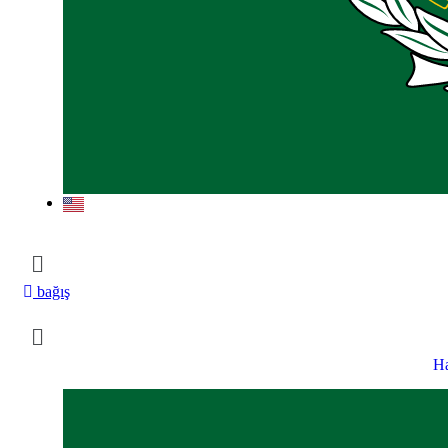
bağış
H