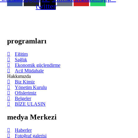
twitter
YIAD, siyasi olmayan, kâr amacı gütmeyen ve vergiden muaf 501 (c)
YIAD, 2023 yılından bu yana Birleşmiş Milletler Ekonomik ve S
programları
Eğitim
Sağlık
Ekonomik güçlendirme
Acil Müdahale
Hakkımızda
Biz Kimiz
Yönetim Kurulu​
Ofislerimiz
Belgeler
BİZE ULAŞIN
medya Merkezi
Haberler
Fotoğraf galerisi