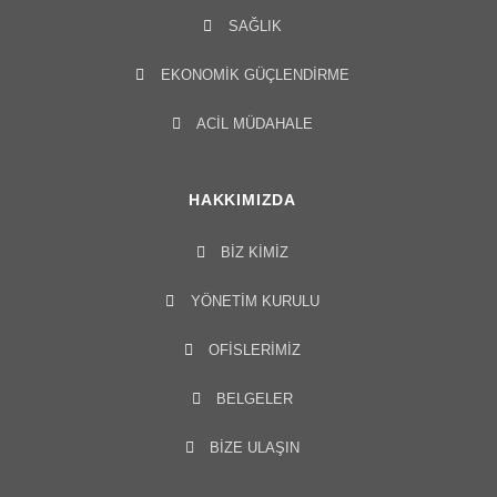
SAĞLIK
EKONOMIK GÜÇLENDIRME
ACIL MÜDAHALE
HAKKIMIZDA
BIZ KIMIZ
YÖNETIM KURULU​
OFISLERIMIZ
BELGELER
BİZE ULAŞIN