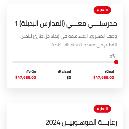
التعليم
مدرستـــي معـــي (المدارس البديلة) 1
وصف المشروع: المساهمة في إيجاد حل طارئ لتأمين
التعليم في معظم المحافظات خاصة...
0%
To Go:
Raised:
Goal:
$47,656.00
$0
$47,656.00
التعليم
رعايـــة الموهـوبيــن 2024