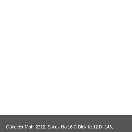
Gökevler Mah. 2312. Sokak No:16 C Blok K: 12 D: 145,