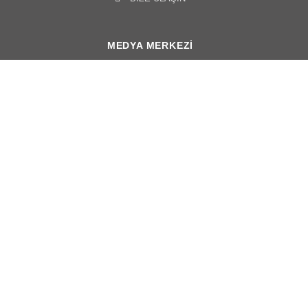
MEDYA MERKEZI
HABERLER
FOTOĞRAF GALERISI
VIDEO
PROJE RAPORU
İNSANİ DURUM RAPORLARI
YILLIK RAPORLAR
TELIF HAKKI © 2021 YIAD
GIZLILIK POLITIKASI