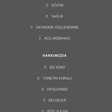
EĞITIM
SAĞLIK
EKONOMIK GÜÇLENDIRME
ACIL MÜDAHALE
HAKKIMIZDA
BIZ KIMIZ
YÖNETIM KURULU​
OFISLERIMIZ
BELGELER
BİZE ULAŞIN