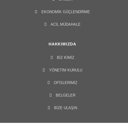
EKONOMIK GÜÇLENDIRME
ACIL MÜDAHALE
HAKKIMIZDA
BIZ KIMIZ
YÖNETIM KURULU​
OFISLERIMIZ
BELGELER
BİZE ULAŞIN
MEDYA MERKEZI