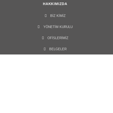
HAKKIMIZDA
BIZ KIMIZ
YÖNETIM KURULU​
OFISLERIMIZ
BELGELER
BİZE ULAŞIN
MEDYA MERKEZI
HABERLER
FOTOĞRAF GALERISI
VIDEO