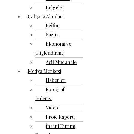
Belgeler
Çalışma Alanları
Eğitim
Sağlık
Ekonomi ve
Güçlendirme
Acil Müdahale
Medya Merkezi
Haberler
Fotoğraf
Galerisi
Video
Proje Raporu
İnsani Durum