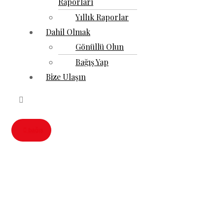
Raporları
Yıllık Raporlar
Dahil Olmak
Gönüllü Olun
Bağış Yap
Bize Ulaşın
bağış