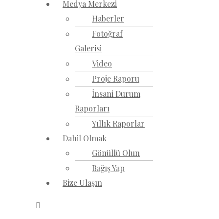
Medya Merkezi
Haberler
Fotoğraf
Galerisi
Video
Proje Raporu
İnsani Durum
Raporları
Yıllık Raporlar
Dahil Olmak
Gönüllü Olun
Bağış Yap
Bize Ulaşın