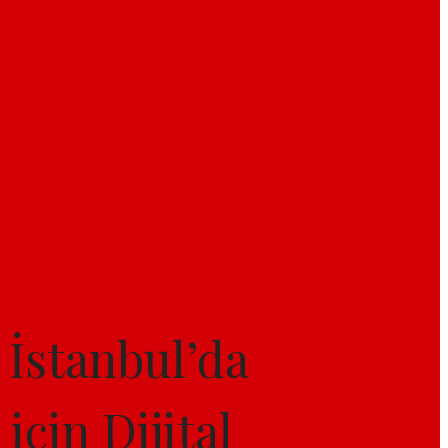
 İstanbul’da
çin Dijital