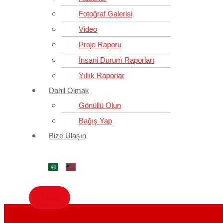
Fotoğraf Galerisi
Video
Proje Raporu
İnsani Durum Raporları
Yıllık Raporlar
Dahil Olmak
Gönüllü Olun
Bağış Yap
Bize Ulaşın
Bağış