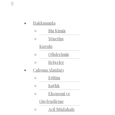
Hakkımızda
Biz Kimiz
Yönetim
Kurulu
Ofislerimiz
Belgeler
Çalışma Alanları
Eğitim
Sağlık
Ekonomi ve
Güçlendirme
Acil Müdahale