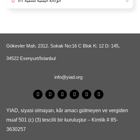
BY
الوكالة اليمنية للتنمية
Gökevler Mah. 2312. Sokak No:16 C Blok K: 12 D: 145,
34522 Esenyurt/İstanbul
info@yiad.org
YIAD, siyasi olmayan, kâr amacı gütmeyen ve vergiden
muaf 501 (c) (3) tescilli bir kuruluştur – Kimlik # 85-
3630257