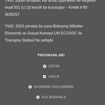
YIAD, siyasi olmayan, kâr amacı gütmeyen ve vergiden
muaf 501 (c) (3) tescilli bir kuruluştur – Kimlik # 85-
3630257
YIAD, 2023 yılından bu yana Birleşmiş Milletler
Ekonomik ve Sosyal Konseyi UN ECOSOC ile
“Danışma Statüsü”ne sahiptir.
PROGRAMLARI
EĞITIM
SAĞLIK
EKONOMIK GÜÇLENDIRME
ACIL MÜDAHALE