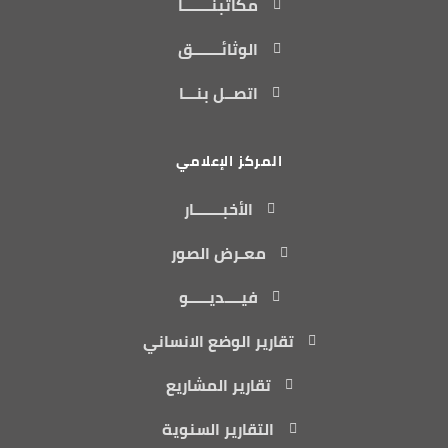
مكاتبنـــــــا
الوثائـــــــق
اتصــل بنـــا
المركز الإعلامي
الأخبـــــــار
معـرض الصور
فيــــديـــــو
تقارير الوضع الانساني
تقارير المشاريع
التقارير السنوية