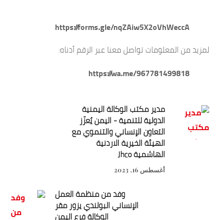
https://forms.gle/nqZAiw5X2oVhWeccA
لمزيد من المعلومات تواصل معنا عبر الرقم أدناه:
https://wa.me/967781499818
مدير مكتب الوكالة اليمنية
الدولية للتنمية - اليمن يُعزّز
التعاون الإنساني والتنموي مع
الهيئة الخيرية الاردنية
الهاشمية Jhco
أغسطس 16, 2023
وفد من منظمة العمل
الإنساني البولندي يزور مقر
الوكالة فرع اليمن