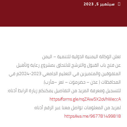
سبتمبر 5, 2023
تعلن الوكالة اليمنية الدولية للتنمية – اليمن
عن فتح باب القبول والترشح للالتحاق بمشروع رعاية وتأهيل
المتفوقين والمتميزين في التعليم الجامعي 2023-2024م في
المحافظات ( عدن – حضرموت – تعز –مأرب).
للتسجيل ومعرفة المزيد من التفاصيل يمكنكم زيارة الرابط أدناه:
https://forms.gle/nqZAiw5X2oVhWeccA
لمزيد من المعلومات تواصل معنا عبر الرقم أدناه:
https://wa.me/967781499818