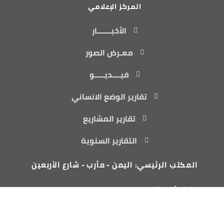
المركز الإعلامي
الأخبـــــــار
معـرض الصور
فيــــديـــــو
تقارير الوضع الانساني
تقارير المشاريع
التقارير السنوية
المكتب الرئيسي: اليمن - مأرب - شارع الأربعين
مكتب أمريكا: 3501 Abelia Drive, Wylie, TX 75098
info@yiad.org