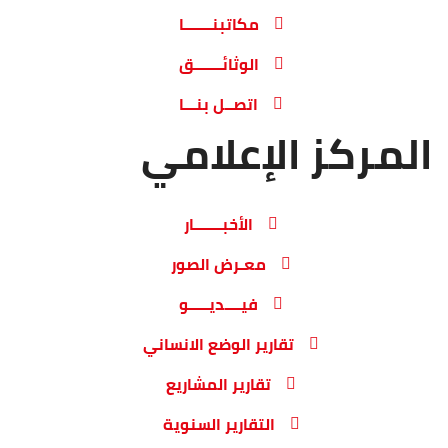
مكاتبنـــــــا
الوثائـــــــق
اتصــل بنـــا
المركز الإعلامي
الأخبـــــــار
معـرض الصور
فيــــديـــــو
تقارير الوضع الانساني
تقارير المشاريع
التقارير السنوية