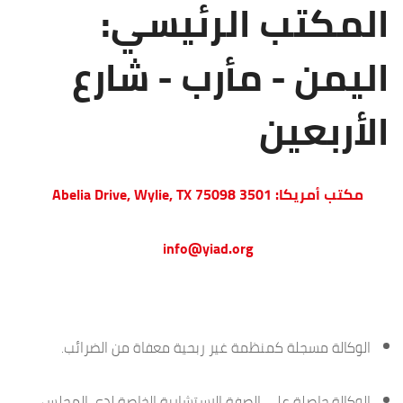
المكتب الرئيسي:
اليمن - مأرب - شارع
الأربعين
مكتب أمريكا: 3501 Abelia Drive, Wylie, TX 75098
info@yiad.org
الوكالة مسجلة كمنظمة غير ربحية معفاة من الضرائب.
الوكالة حاصلة على الصفة الاستشارية الخاصة لدى المجلس