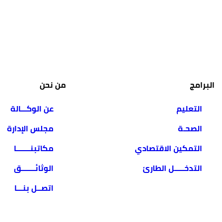
البرامج
من نحن
التعليم
عن الوكـــالة
الصحـة
مجلس الإدارة
التمكين الاقتصادي
مكاتبنـــــــا
التدخـــــل الطارئ
الوثائـــــــق
اتصــل بنـــا