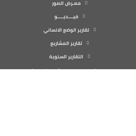
معـرض الصور
فيــــديـــــو
تقارير الوضع الانساني
تقارير المشاريع
التقارير السنوية
المكتب الرئيسي: اليمن - مأرب - شارع الأربعين
مكتب أمريكا: 3501 Abelia Drive, Wylie, TX 75098
info@yiad.org