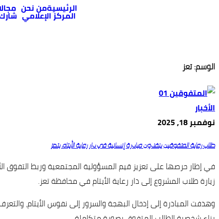
الرئيسية
من نحن
مجالا
المركز الإعلامي
شارك
الوسم:
تعز
الأخبار
نوفمبر 18, 2025
طلاب رعاية المتفوقين ينفذون مبادرة إنسانية في دار رعاية الأيتام بتعز
في إطار حرصها على تعزيز قيم المسؤولية المجتمعية وربط التفوق الأك
زيارة طلاب المشروع إلى دار رعاية الأيتام في محافظة تعز.
وهدفت المبادرة إلى إدخال البهجة والسرور إلى نفوس الأيتام، والتعرف
بناء شخصية الطالب المتفوق بصورة متكاملة.