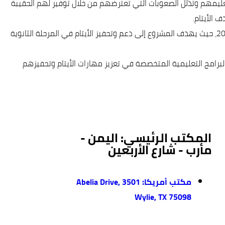
ليمهم وتُذلل الصعوبات التي تعترضهم من خلال توفير لهم الحقيبة
 الأيتام.
من جانبه قال مندوب الوكالة اليمنية الدولية للتنمية الأستاذ/ محمد ناصر أن هذه المبادرة تأتي ضمن تدخلات الوكالة في مجال التعليم لعام 2023، حيث يهدف المشروع إلى دعم وتحفيز الأيتام في المرحلة الثانوية
رامج التعليمية المتخصصة في تعزيز مهارات الأيتام وتحفيزهم
المكتب الرئيسي: اليمن -
مأرب - شارع الأربعين
مكتب أمريكا: 3501 Abelia Drive,
Wylie, TX 75098