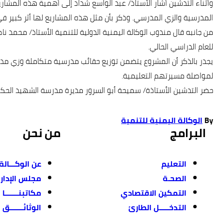
وأثناء التدشين أشار الأستاذ/ عبد الواسع شداد إلى أهمية هذه المش
المدرسية والزي المدرسي. وذكر بأن مثل هذه المشاريع لها أثر كبير في 
للعام الدراسي الحالي.
يجدر بالذكر أن المشروع يتضمن توزيع حقائب مدرسية متكاملة وزي مد
لمواصلة مسيرتهم التعليمية.
حضر التدشين الأستاذة/ سميحة أبو السرور مديرة مدرسة الشهيد الح
By
الوكالة اليمنية للتنمية
البرامج
من نحن
التعليم
عن الوكـــالة
الصحـة
مجلس الإدار
التمكين الاقتصادي
مكاتبنـــــــا
التدخـــــل الطارئ
الوثائـــــــق