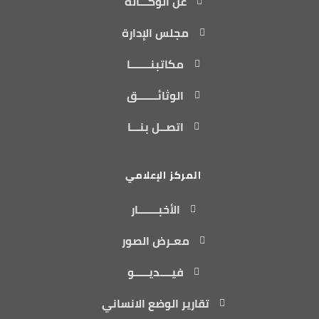
عن الوكـــالة
مجلس الإدارة
مكاتبنـــــــا
الوثائـــــــق
اتصــل بنـــا
المركز الإعلامي
الأخبـــــــار
معـرض الصور
فيــــديـــــو
تقارير الوضع الانساني