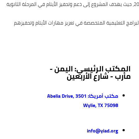
من جانبه قال مندوب الوكالة اليمنية الدولية للتنمية الأستاذ/ محمد ناصر أن هذه المبادرة تأتي ضمن تدخلات الوكالة في مجال التعليم لعام 2023، حيث يهدف المشروع إلى دعم وتحفيز الأيتام في المرحلة الثانوية
رامج التعليمية المتخصصة في تعزيز مهارات الأيتام وتحفيزهم
المكتب الرئيسي: اليمن -
مأرب - شارع الأربعين
مكتب أمريكا: 3501 Abelia Drive,
Wylie, TX 75098
info@yiad.org