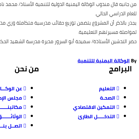
للعام الدراسي الحالي.
يجدر بالذكر أن المشروع يتضمن توزيع حقائب مدرسية متكاملة وزي مد
لمواصلة مسيرتهم التعليمية.
حضر التدشين الأستاذة/ سميحة أبو السرور مديرة مدرسة الشهيد الح
By
الوكالة اليمنية للتنمية
البرامج
من نحن
التعليم
عن الوكـــا
الصحـة
مجلس الإدا
التمكين الاقتصادي
مكاتبنـــــــ
التدخـــــل الطارئ
الوثائـــــــ
اتصــل بنـــ