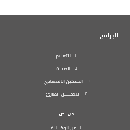
البرامج
التعليم
الصحـة
التمكين الاقتصادي
التدخـــــل الطارئ
من نحن
عن الوكـــالة