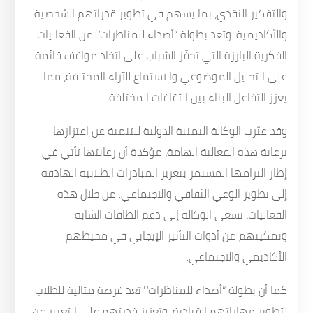
والتفكير النقدي، بما يسهم في تطوير قدراتهم الشخصية
والأكاديمية. وتعد بطولة “أصداء للمناظرات” من الفعاليات
الفكرية البارزة التي تحفّز الشباب على اتخاذ مواقف قائمة
على التحليل الموضوعي والاستماع للآراء المختلفة، مما
يعزز التفاعل البناء بين الثقافات المختلفة.
وقد عبّرت الوكالة اليمنية الدولية للتنمية عن اعتزازها
برعاية هذه الفعالية الهامة، مؤكدة أن رعايتها تأتي في
إطار التزامها المستمر بتعزيز المبادرات الطلابية الهادفة
إلى تطوير الوعي الثقافي والاجتماعي. من خلال هذه
الفعاليات، تسعى الوكالة إلى دعم الطاقات الشابة
وتمكينهم من أدوات التأثير الإيجابي في محيطهم
الأكاديمي والاجتماعي.
كما أن بطولة “أصداء للمناظرات” تعد فرصة مثالية للطلاب
لتطوير مهاراتهم القيادية، وتعزيز قدرتهم على التعبير عن