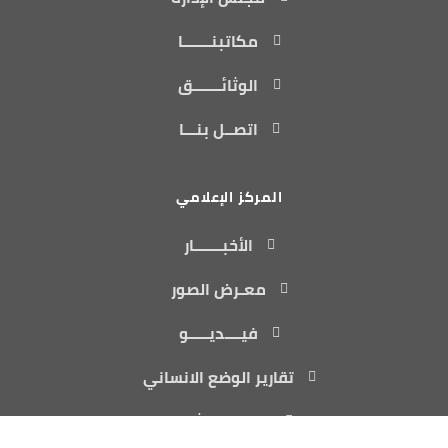
مكاتبنـــــــا
الوثائـــــــق
اتصــل بنـــا
المركز الإعلامي
الأخبـــــــار
معـرض الصور
فيــــديـــــو
تقارير الوضع الانساني
تقارير المشاريع