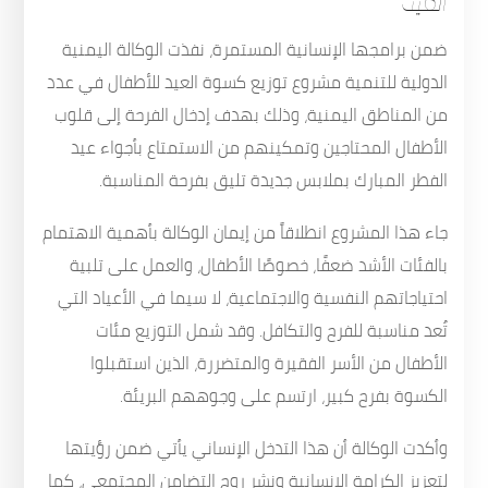
ضمن برامجها الإنسانية المستمرة، نفذت الوكالة اليمنية
الدولية للتنمية مشروع توزيع كسوة العيد للأطفال في عدد
من المناطق اليمنية، وذلك بهدف إدخال الفرحة إلى قلوب
الأطفال المحتاجين وتمكينهم من الاستمتاع بأجواء عيد
الفطر المبارك بملابس جديدة تليق بفرحة المناسبة.
جاء هذا المشروع انطلاقاً من إيمان الوكالة بأهمية الاهتمام
بالفئات الأشد ضعفًا، خصوصًا الأطفال، والعمل على تلبية
احتياجاتهم النفسية والاجتماعية، لا سيما في الأعياد التي
تُعد مناسبة للفرح والتكافل. وقد شمل التوزيع مئات
الأطفال من الأسر الفقيرة والمتضررة، الذين استقبلوا
الكسوة بفرح كبير، ارتسم على وجوههم البريئة.
وأكدت الوكالة أن هذا التدخل الإنساني يأتي ضمن رؤيتها
لتعزيز الكرامة الإنسانية ونشر روح التضامن المجتمعي، كما