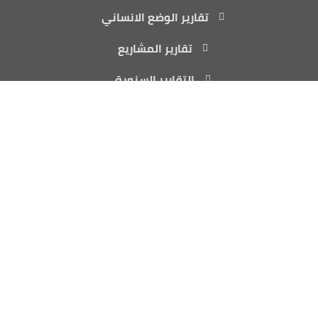
تقارير الوضع الانساني
تقارير المشاريع
التقارير السنوية
المكتب الرئيسي: اليمن - مأرب - شارع الأربعين
مكتب أمريكا: 3501 Abelia Drive, Wylie, TX 75098
info@yiad.org
الوكالة مسجلة كمنظمة غير ربحية معفاة من الضرائب.
الوكالة حاصلة على الصفة الاستشارية الخاصة لدى المجلس