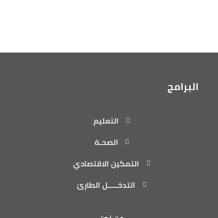
البرامج
التعليم
الصحـة
التمكين الاقتصادي
التدخـــــل الطارئ
من نحن