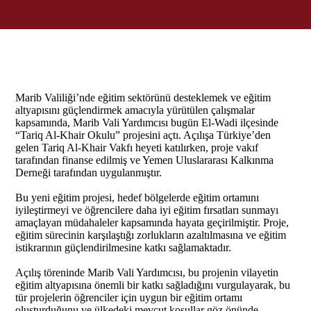
Marib Valiliği’nde eğitim sektörünü desteklemek ve eğitim
altyapısını güçlendirmek amacıyla yürütülen çalışmalar
kapsamında, Marib Vali Yardımcısı bugün El-Wadi ilçesinde
“Tariq Al-Khair Okulu” projesini açtı. Açılışa Türkiye’den
gelen Tariq Al-Khair Vakfı heyeti katılırken, proje vakıf
tarafından finanse edilmiş ve Yemen Uluslararası Kalkınma
Derneği tarafından uygulanmıştır.
Bu yeni eğitim projesi, hedef bölgelerde eğitim ortamını
iyileştirmeyi ve öğrencilere daha iyi eğitim fırsatları sunmayı
amaçlayan müdahaleler kapsamında hayata geçirilmiştir. Proje,
eğitim sürecinin karşılaştığı zorlukların azaltılmasına ve eğitim
istikrarının güçlendirilmesine katkı sağlamaktadır.
Açılış töreninde Marib Vali Yardımcısı, bu projenin vilayetin
eğitim altyapısına önemli bir katkı sağladığını vurgulayarak, bu
tür projelerin öğrenciler için uygun bir eğitim ortamı
oluşturduğunu ve ülkedeki mevcut koşullar göz önünde