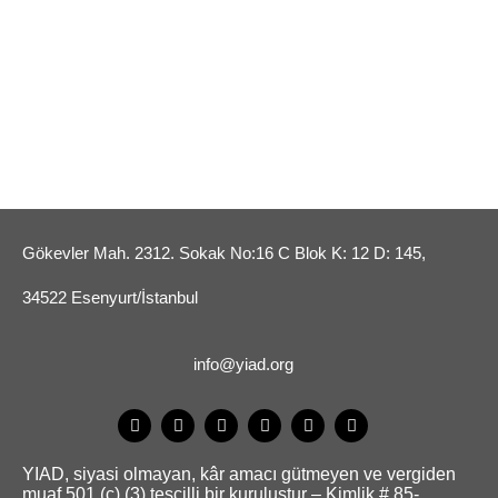
Gökevler Mah. 2312. Sokak No:16 C Blok K: 12 D: 145,
34522 Esenyurt/İstanbul
info@yiad.org
YIAD, siyasi olmayan, kâr amacı gütmeyen ve vergiden
muaf 501 (c) (3) tescilli bir kuruluştur – Kimlik # 85-