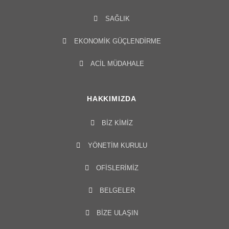
SAĞLIK
EKONOMIK GÜÇLENDIRME
ACIL MÜDAHALE
HAKKIMIZDA
BIZ KIMIZ
YÖNETIM KURULU​
OFISLERIMIZ
BELGELER
BİZE ULAŞIN