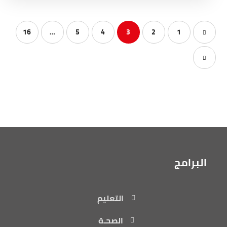
16
…
5
4
3
2
1
البرامج
التعليم
الصحـة