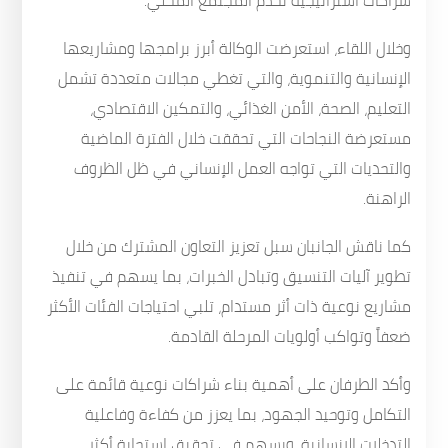
شراكات استراتيجية تخدم المجتمع المحلي.
وخلال اللقاء، استعرضت الوكالة أبرز برامجها ومشاريعها
الإنسانية والتنموية، والتي تغطي مجالات متعددة تشمل
التعليم، الصحة، الأمن الغذائي، والتمكين الاقتصادي،
مستعرضة النجاحات التي تحققت خلال الفترة الماضية
والتحديات التي تواجه العمل الإنساني في ظل الظروف
الراهنة.
كما ناقش الجانبان سبل تعزيز التعاون المشترك من خلال
تطوير آليات التنسيق وتبادل الخبرات، بما يسهم في تنفيذ
مشاريع نوعية ذات أثر مستدام، تلبي احتياجات الفئات الأكثر
ضعفاً وتواكب أولويات المرحلة القادمة.
وأكد الطرفان على أهمية بناء شراكات نوعية قائمة على
التكامل وتوحيد الجهود، بما يعزز من كفاءة وفاعلية
التدخلات الإنسانية، ويسهم في تحقيق استجابة أكثر