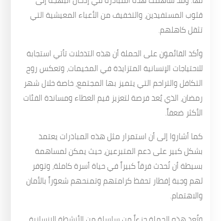
لها. وقد ساهمت هذه المبادرة في إدخال البهجة إلى
قلوب المستفيدين، والتخفيف من الأعباء المعيشية التي
تثقل كاهلهم.
وأكد القائمون على الحملة أن هذه التدخلات تأتي استجابة
للاحتياجات الإنسانية المتزايدة في المخيمات، وتعكس روح
التكافل والتراحم التي يتميز بها المجتمع، خاصة خلال شهر
رمضان، الذي يُعد فرصة لتعزيز قيم العطاء ومساندة الفئات
الأكثر ضعفاً.
كما أشاروا إلى أن استمرار مثل هذه المبادرات يعتمد
بشكل كبير على دعم المتبرعين، حيث يمكن لمساهمة
بسيطة أن تُحدث فرقاً كبيراً في حياة أسرة كاملة، وتوفر
لهم وجبة إفطار تحفظ كرامتهم وتمنحهم شعوراً بالأمان
والاهتمام.
وتُعد هذه الحملة جزءاً من سلسلة من الأنشطة الإنسانية