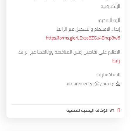
الإلكترونية
آلية التقديم:
إبداء الاهتمام والتسجيل عبر الرابط:
https://forms.gle/LExze8ZGu4Bncp8w6
الاطلاع على تفاصيل إعلان المناقصة ووثائقها عبر الرابط:
رابط
للاستفسارات:
📩 procurementye@yiad.org
BY
الوكالة اليمنية للتنمية