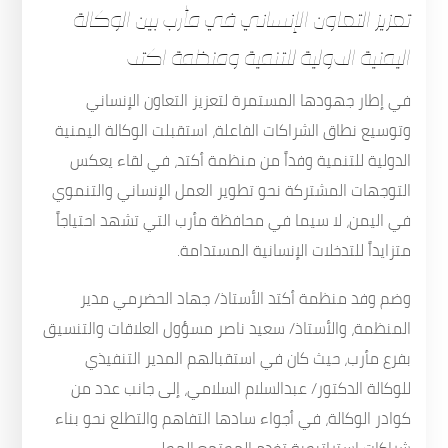
تعزيز التعاون الإنساني في مأرب بين الوكالة
اليمنية الدولية للتنمية ومنظمة اكتد
في إطار جهودها المستمرة لتعزيز التعاون الإنساني
وتوسيع نطاق الشراكات الفاعلة، استقبلت الوكالة اليمنية
الدولية للتنمية وفداً من منظمة أكتد، في لقاء يعكس
التوجهات المشتركة نحو تطوير العمل الإنساني والتنموي
في اليمن، لا سيما في محافظة مأرب التي تشهد احتياجاً
متزايداً للتدخلات الإنسانية المستدامة.
وضم وفد منظمة أكتد الأستاذ/ جهاد الحضرمي مدير
المنظمة، والأستاذ/ سعيد ناصر مسؤول العلاقات والتنسيق
بفرع مأرب، حيث كان في استقبالهم المدير التنفيذي
للوكالة الدكتور/ عبدالسلام السلامي، إلى جانب عدد من
كوادر الوكالة، في أجواء سادها التفاهم والتطلع نحو بناء