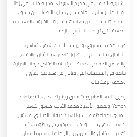
الشتوية للأطفال في مخيم السويداء بمدينة مأرب، في إطار
تدخلاتها الإنسانية الهادفة إلى حماية الأطفال من قسوة
الشتاء، والتخفيف من معاناتهم في ظل الظروف المعيشية
الصعبة التي تواجهها الأسر النازحة.
ويستهدف المشروع توفير مستلزمات شتوية أساسية
للأطفال، بما يسهم في تعزيز شعورهم بالأمان والدفء،
والحد من المخاطر الصحية المرتبطة بانخفاض درجات الحرارة،
خاصة في المخيمات التي تعاني من هشاشة المأوى
وضعف الإمكانيات.
وجرى تنفيذ المشروع بتنسيق وإشراف Shelter Clusters
Yemen، وبحضور الأستاذ محمد الأديب، منسق كلستر
المأوى بمحافظة مأرب، والأستاذ عرفات الصباري، مسؤول
كلستر المأوى في الوحدة التنفيذية، في خطوة تعكس
أهمية التكامل والتنسيق بين الجهات الإنسانية لضمان